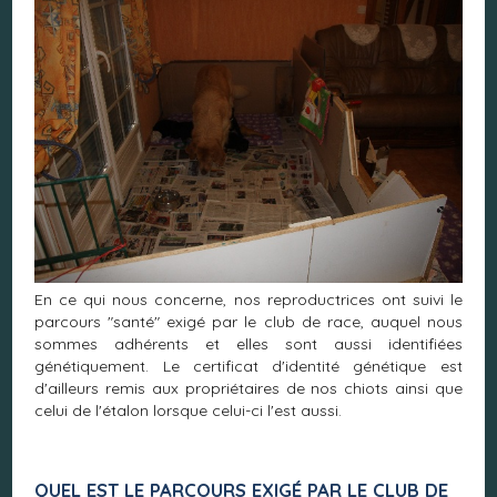
En ce qui nous concerne, nos reproductrices ont suivi le
parcours "santé" exigé par le club de race, auquel nous
sommes adhérents et elles sont aussi identifiées
génétiquement. Le certificat d'identité génétique est
d'ailleurs remis aux propriétaires de nos chiots ainsi que
celui de l'étalon lorsque celui-ci l'est aussi.
QUEL EST LE PARCOURS EXIGÉ PAR LE CLUB DE