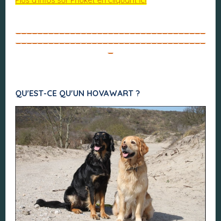
Plus d'infos sur Phuket en cliquant ici
___________________________________
___________________________________
_
QU'EST-CE QU'UN HOVAWART ?