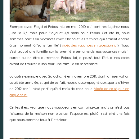
Exemple avec Floyd et Fébus, nés en mai 2010, qui sont restés, chez nous,
jusqu'à 3,5 mois pour Floyd et 4,5 mois pour Fébus. Cet été là, nous
sommes partis en vacances avec Chana et les 2 chiots qui étaient encore
à ce moment là "sans famille" (
vidéo des vacances en question ici
). Floyd
s'est trouvé une famille sur la première semaine de nos vacances mais il
aurait pu en être autrement. Fébus, lui, a passé tout l'été à nos cotés
avant de trouver à son tour une famille en septembre.
ou autre exemple avec Galactic, né en novembre 2011, dont la réservation
avait été annulée, et qui de ce fait, nous a accompagné aux sports d'hiver
en 2012 car il n'est parti qu'à 4 mois de chez nous.
Vidéo de ce séjour en
cliquant ici
Certes il est vrai que nous voyageons en camping-car mais ce n'est pas
l'aisance de la maison non plus car l'espace est plutôt restreint une fois
que nous sommes tous à l'intérieur.